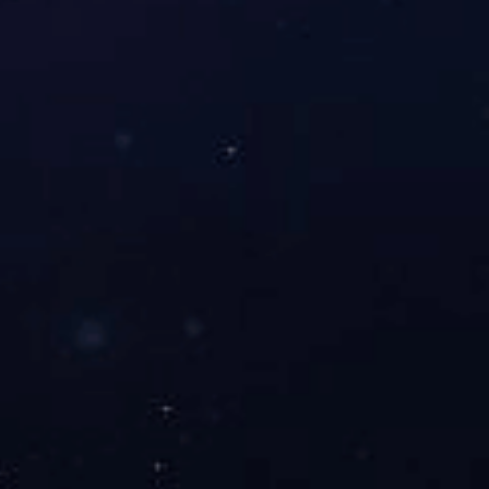
与球员数据库。用户可以轻松查询到任何一支职业球队的建队
论员撰写，从战术板到更衣室氛围，深度解读比赛背后的故事，
适配PC端、平板及手机移动端。简洁大气的界面设计，配合
彩与非法投注信息，坚持健康、阳光、专业的体育媒体形象。
事
数据中心
积分榜
射手榜