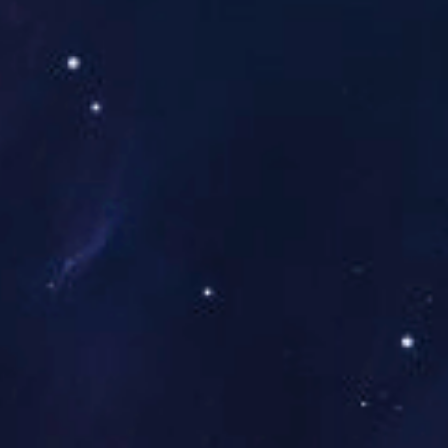
更多资讯 >