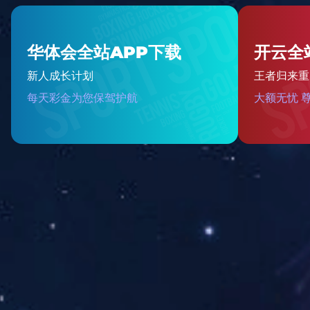
今日焦点赛事
英超联赛 - 第38轮
VS
曼联
切尔西
观看直播
西甲联赛