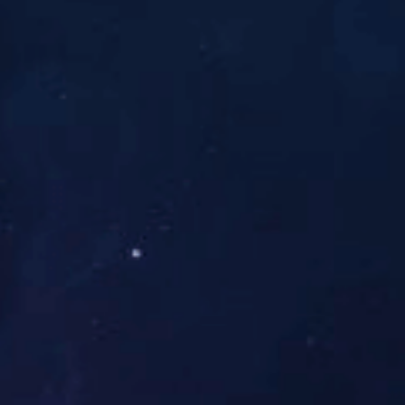
1. 哈兰德 (曼城)
32 球
2. 凯恩 (拜仁)
28 球
3. 萨拉赫 (利物浦)
24 球
4. 姆巴佩 (皇马)
22 球
5. 莱万多夫斯基 (巴萨)
20 球
视频集锦