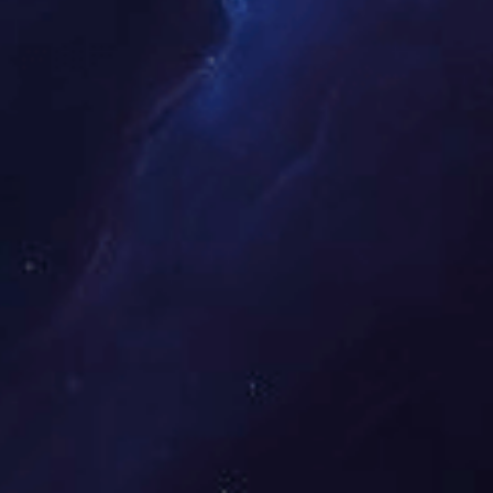
专区
NBA专区
/ FIBA / 大学篮球
季后赛 / 常规赛 / 选秀