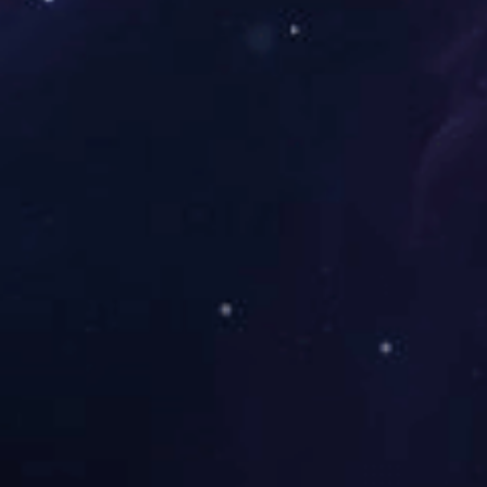
曼联
英超
切尔西
英超
关于球速体育
球速体育（XinJiaSG）是全球领先的
是欧洲五大联赛的激烈角逐，还是NBA赛场
全方位的赛事覆盖
我们的内容团队深入全球体育前线，不仅涵盖
字直播以及详细的赛后技术统计，让用户仿佛