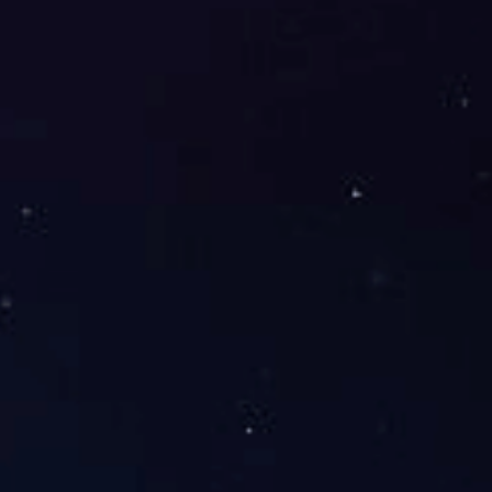
勒沃库森
皇家马德里
德甲
西甲
准确、最专业的赛事资讯与数据分析服务。无论
速体育都将为您第一时间呈现。
电竞等多元化领域。通过高清直播链接、实时文