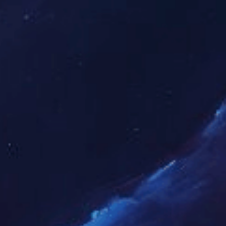
▶
英超：曼联 vs 切尔西 全场高光
▶
NBA：湖人 vs 勇士 精彩进球