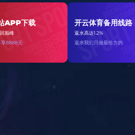
查看更多赛程 >
NBA常规赛
VS
湖人
勇士
观看直播