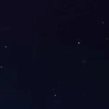
勒沃库森
皇家马德里
德甲
西甲
准确、最专业的赛事资讯与数据分析服务。无论
速体育都将为您第一时间呈现。
电竞等多元化领域。通过高清直播链接、实时文