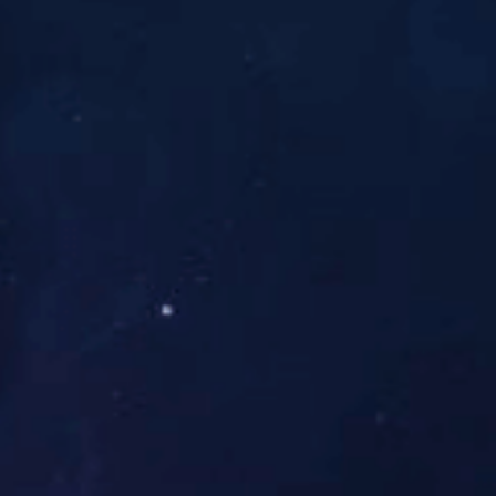
1. 哈兰德 (曼城)
32 球
2. 凯恩 (拜仁)
28 球
3. 萨拉赫 (利物浦)
24 球
4. 姆巴佩 (皇马)
22 球
5. 莱万多夫斯基 (巴萨)
20 球
视频集锦