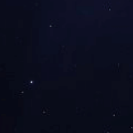
专业的数据分析与百科
除了资讯，球速体育还建立了庞大的球队百科
料。同时，我们的赛事分析栏目由资深体育评
用户体验至上
球速体育官网采用现代化的响应式设计，完美
的便捷。我们承诺严格遵守行业规范，拒绝博
关于我们
热门赛
球速体育简介
英超
联系我们
西甲