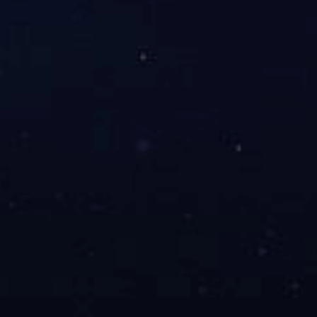
历史、荣誉室、主场信息以及核心球员的个人资
帮助用户更全面地理解竞技体育的魅力。
流畅的交互体验，让获取赛事信息变得前所未有
关注我们
扫描二维码，获取更多独家体育资讯